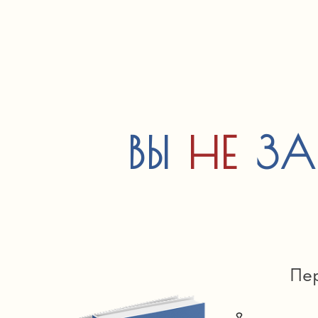
ВЫ
НЕ
ЗА
Пе