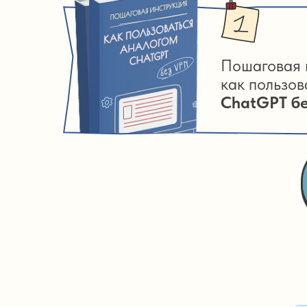
Пошаговая 
как пользо
СhatGPT б