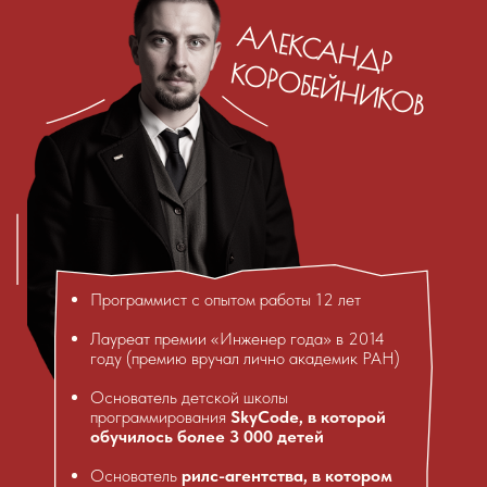
А
Л
ЕК
С
А
Н
Д
Р
О
РО
БЕЙ
Н
И
К
О
К
В
Программист с опытом работы 12 лет
Лауреат премии «Инженер года» в 2014
году (премию вручал лично академик РАН)
Основатель детской школы
программирования
SkyCode, в которой
обучилось более 3 000 детей
Основатель
рилс-агентства, в котором