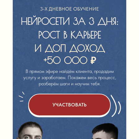
3-Х ДНЕВНОЕ ОБУЧЕНИЕ
НЕЙРОСЕТИ ЗА 3 ДНЯ:
РОСТ В КАРЬЕРЕ
И ДОП ДОХОД
+50 000 ₽
В прямом эфире найдём клиента, продадим
услугу и заработаем. Покажем весь процесс,
УЧАСТВОВАТЬ
разберём шаги и научим тебя.
УЧАСТВОВАТЬ